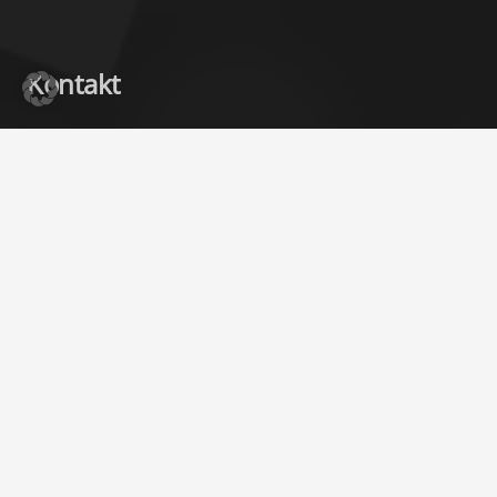
Kontakt
info@fleettec.de
02381 307080
Anhalter Str. 2, 59073 Hamm